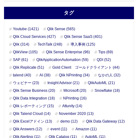
タグ
Youtube (1421)
Qlik Sense (565)
Qlik Cloud Services (427)
Qlik Sense SaaS (401)
Qlik (314)
TechTalk (248)
導入事例 (125)
QlikView (105)
Qlik Sense Enterprise (96)
Tips (69)
SAP (61)
QlikApplicationAutomation (59)
QDI (52)
Qlik Replicate (51)
Gold Client ゴールドクライアント (44)
talend (40)
AI (38)
Qlik NPrinting (34)
なかの人 (32)
ウェビナー (23)
Insight Advisor (21)
QlikAutoML (21)
Qlik Sense Business (20)
Microsoft (20)
Snowflake (18)
Qlik Data Integration (18)
NPrinting (16)
Qlik レポーティング (15)
Attunity (14)
Qlik Talend Cloud (14)
November 2020 (13)
Qlik Excelアドイン (13)
demo (12)
Qlik Data Gateway (12)
Qlik Answers (12)
event (11)
Amazon (11)
Qlik Alerting (11)
Qlik Catalog (11)
AutoML (11)