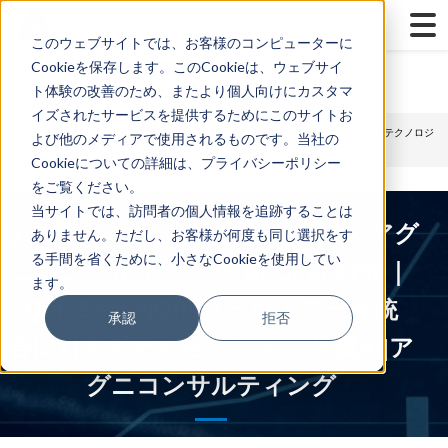
...
Yes
...
このウェブサイトでは、お客様のコンピューターに
Cookieを保存します。このCookieは、ウェブサイ
ト体験の改善のため、またより個人向けにカスタマ
イズされたサービスを提供するためにこのサイトお
TOP
>
マーケティング
Qlik
> QlikTech社導入事例：オデッセイロジスティックス＆テクノロジ
よび他のメディアで使用されるものです。当社の
ー様（米国）Qlik Senseを活用しサプライチェーンリスクを軽減（動画）
Cookieについての詳細は、プライバシーポリシー
をご覧ください。
当サイトでは、訪問者の個人情報を追跡することは
Qlik,Qlik Sense,QlikView,Jedox,アグ
ありません。ただし、お客様が何度も同じ選択をす
る手間を省くために、小さなCookieを使用してい
ニコンサルティング,BI,CPM,EPM｜
ます。
Qlik Sense|Qlikクラウドデータ統
承認
拒否
合|DX|モダナイゼーション|生成AI|ア
グニコンサルティング