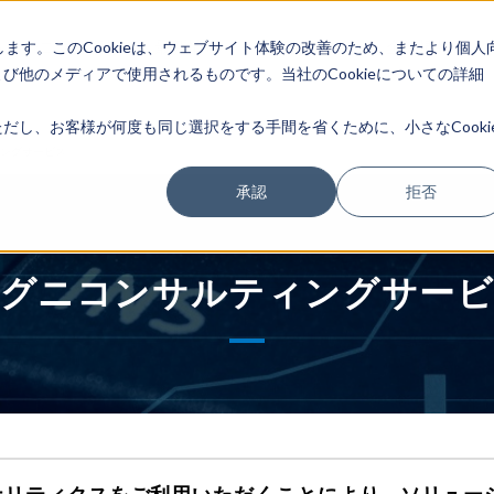
します。このCookieは、ウェブサイト体験の改善のため、またより個人
トレーニング情報
最新情報
選ばれる理由
企業情報
他のメディアで使用されるものです。当社のCookieについての詳細
し、お客様が何度も同じ選択をする手間を省くために、小さなCooki
ングサービス
承認
拒否
グニコンサルティングサー