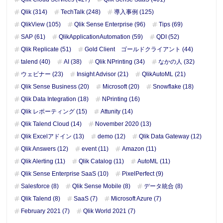
Qlik (314)
TechTalk (248)
導入事例 (125)
QlikView (105)
Qlik Sense Enterprise (96)
Tips (69)
SAP (61)
QlikApplicationAutomation (59)
QDI (52)
Qlik Replicate (51)
Gold Client ゴールドクライアント (44)
talend (40)
AI (38)
Qlik NPrinting (34)
なかの人 (32)
ウェビナー (23)
Insight Advisor (21)
QlikAutoML (21)
Qlik Sense Business (20)
Microsoft (20)
Snowflake (18)
Qlik Data Integration (18)
NPrinting (16)
Qlik レポーティング (15)
Attunity (14)
Qlik Talend Cloud (14)
November 2020 (13)
Qlik Excelアドイン (13)
demo (12)
Qlik Data Gateway (12)
Qlik Answers (12)
event (11)
Amazon (11)
Qlik Alerting (11)
Qlik Catalog (11)
AutoML (11)
Qlik Sense Enterprise SaaS (10)
PixelPerfect (9)
Salesforce (8)
Qlik Sense Mobile (8)
データ統合 (8)
Qlik Talend (8)
SaaS (7)
Microsoft Azure (7)
February 2021 (7)
Qlik World 2021 (7)