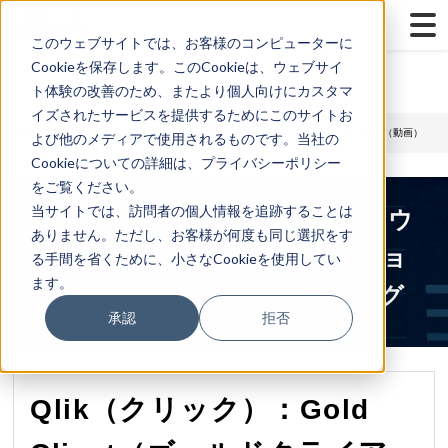
...
Yes
...
このウェブサイトでは、お客様のコンピューターに
Cookieを保存します。このCookieは、ウェブサイ
ト体験の改善のため、またより個人向けにカスタマ
イズされたサービスを提供するためにこのサイトお
TOP
>
Qlik
> Qlik（クリック）：Gold Client（ゴールドクライアント）：はじめに（動画）
よび他のメディアで使用されるものです。当社の
Cookieについての詳細は、プライバシーポリシー
をご覧ください。
当サイトでは、訪問者の個人情報を追跡することは
Gold Client｜Qlik Sense|Qlikクラウ
ありません。ただし、お客様が何度も同じ選択をす
ドデータ統合|DX|モダナイゼーショ
る手間を省くために、小さなCookieを使用してい
ます。
ン|生成AI|アグニコンサルティング
承認
拒否
Qlik（クリック）：Gold