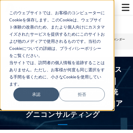
...
Yes
...
このウェブサイトでは、お客様のコンピューターに
Cookieを保存します。このCookieは、ウェブサイ
ト体験の改善のため、またより個人向けにカスタマ
イズされたサービスを提供するためにこのサイトお
TOP
>
Qlik
> Qlik Cloud Analytics Standard（クリッククラウドアナリティクススタンダー
よび他のメディアで使用されるものです。当社の
ド）：セキュリティロールとは（４分動画）
Cookieについての詳細は、プライバシーポリシー
をご覧ください。
当サイトでは、訪問者の個人情報を追跡することは
クリッククラウドアナリティクスス
ありません。ただし、お客様が何度も同じ選択をす
る手間を省くために、小さなCookieを使用してい
タンダード,セキュリティロール｜
ます。
Qlik Sense|Qlikクラウドデータ統
承認
拒否
合|DX|モダナイゼーション|生成AI|ア
グニコンサルティング