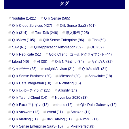
タグ
Youtube (1421)
Qlik Sense (565)
Qlik Cloud Services (427)
Qlik Sense SaaS (401)
Qlik (314)
TechTalk (248)
導入事例 (125)
QlikView (105)
Qlik Sense Enterprise (96)
Tips (69)
SAP (61)
QlikApplicationAutomation (59)
QDI (52)
Qlik Replicate (51)
Gold Client ゴールドクライアント (44)
talend (40)
AI (38)
Qlik NPrinting (34)
なかの人 (32)
ウェビナー (23)
Insight Advisor (21)
QlikAutoML (21)
Qlik Sense Business (20)
Microsoft (20)
Snowflake (18)
Qlik Data Integration (18)
NPrinting (16)
Qlik レポーティング (15)
Attunity (14)
Qlik Talend Cloud (14)
November 2020 (13)
Qlik Excelアドイン (13)
demo (12)
Qlik Data Gateway (12)
Qlik Answers (12)
event (11)
Amazon (11)
Qlik Alerting (11)
Qlik Catalog (11)
AutoML (11)
Qlik Sense Enterprise SaaS (10)
PixelPerfect (9)