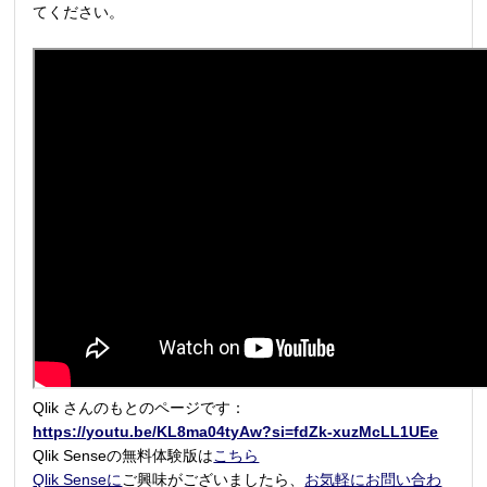
てください。
Qlik さんのもとのページです：
https://youtu.be/KL8ma04tyAw?si=fdZk-xuzMcLL1UEe
Qlik Senseの無料体験版は
こちら
Qlik Senseに
ご興味がございましたら、
お気軽にお問い合わ