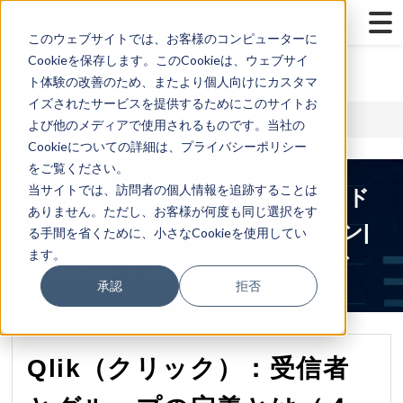
...
Yes
...
このウェブサイトでは、お客様のコンピューターに
Cookieを保存します。このCookieは、ウェブサイ
ト体験の改善のため、またより個人向けにカスタマ
イズされたサービスを提供するためにこのサイトお
TOP
>
Qlik
> Qlik（クリック）：受信者とグループの定義とは（４分動画）
よび他のメディアで使用されるものです。当社の
Cookieについての詳細は、プライバシーポリシー
をご覧ください。
当サイトでは、訪問者の個人情報を追跡することは
エクセル｜Qlik Sense|Qlikクラウド
ありません。ただし、お客様が何度も同じ選択をす
データ統合|DX|モダナイゼーション|
る手間を省くために、小さなCookieを使用してい
ます。
生成AI|アグニコンサルティング
承認
拒否
Qlik（クリック）：受信者