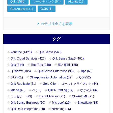
Qlik (1585)
マーケティング (64)
Attunity (12)
GeoAnalytics (1)
OGIS (1)
カテゴリ全てを表示
タグ
Youtube (1421)
Qlik Sense (565)
Qlik Cloud Services (427)
Qlik Sense SaaS (401)
Qlik (314)
TechTalk (248)
導入事例 (125)
QlikView (105)
Qlik Sense Enterprise (96)
Tips (69)
SAP (61)
QlikApplicationAutomation (59)
QDI (52)
Qlik Replicate (51)
Gold Client ゴールドクライアント (44)
talend (40)
AI (38)
Qlik NPrinting (34)
なかの人 (32)
ウェビナー (23)
Insight Advisor (21)
QlikAutoML (21)
Qlik Sense Business (20)
Microsoft (20)
Snowflake (18)
Qlik Data Integration (18)
NPrinting (16)