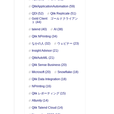
QlikApplicationAutomation (59)
QDI (52)
Qlik Replicate (51)
Gold Client ゴールドクライアン
ト (44)
talend (40)
AI (38)
Qlik NPrinting (34)
なかの人 (32)
ウェビナー (23)
Insight Advisor (21)
QlikAutoML (21)
Qlik Sense Business (20)
Microsoft (20)
Snowflake (18)
Qlik Data Integration (18)
NPrinting (16)
Qlik レポーティング (15)
Attunity (14)
Qlik Talend Cloud (14)