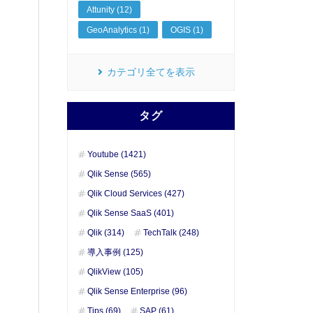
Attunity (12)
GeoAnalytics (1)
OGIS (1)
カテゴリ全てを表示
タグ
Youtube (1421)
Qlik Sense (565)
Qlik Cloud Services (427)
Qlik Sense SaaS (401)
Qlik (314)
TechTalk (248)
導入事例 (125)
QlikView (105)
Qlik Sense Enterprise (96)
Tips (69)
SAP (61)