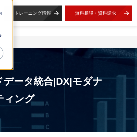
トレーニング情報
無料相談・資料請求
向
e
ウドデータ統合|DX|モダナ
ティング