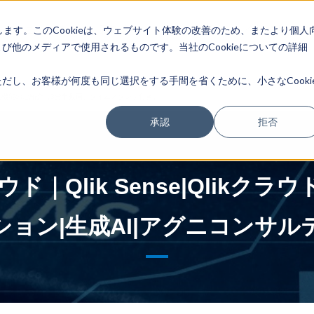
します。このCookieは、ウェブサイト体験の改善のため、またより個人
トレーニング情報
最新情報
選ばれる理由
企業情報
他のメディアで使用されるものです。当社のCookieについての詳細
し、お客様が何度も同じ選択をする手間を省くために、小さなCooki
ーズされた機能のご紹介（3分半動画、タイムスタンプ付き）
承認
拒否
Qlik Sense|Qlikクラ
ション|生成AI|アグニコンサル