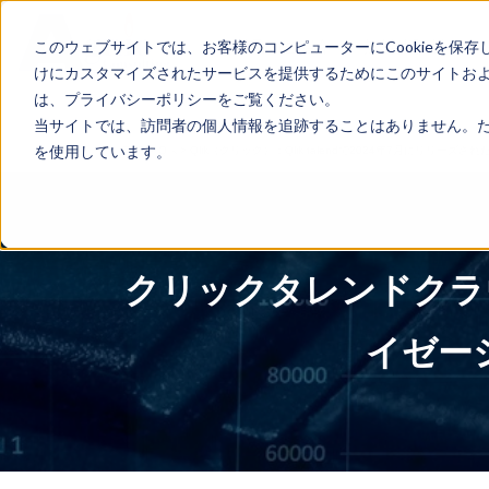
...
Yes
...
このウェブサイトでは、お客様のコンピューターにCookieを保存
Qlik製品のご紹介
無料体験版
けにカスタマイズされたサービスを提供するためにこのサイトおよび
は、プライバシーポリシーをご覧ください。
当サイトでは、訪問者の個人情報を追跡することはありません。ただ
を使用しています。
TOP
>
Qlik
> Qlik（クリック）：Qlik talendで2024年7月にリリ
クリックタレンドクラウド｜
イゼー