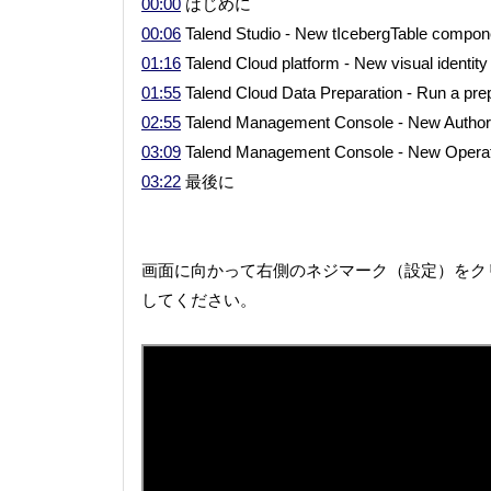
00:00
はじめに
00:06
Talend Studio - New tIcebergTable compon
01:16
Talend Cloud platform - New visual identity
01:55
Talend Cloud Data Preparation - Run a pre
02:55
Talend Management Console - New Author fi
03:09
Talend Management Console - New Operator
03:22
最後に
画面に向かって右側のネジマーク（設定）をク
してください。