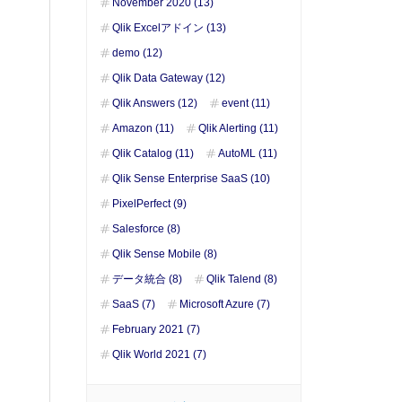
November 2020 (13)
Qlik Excelアドイン (13)
demo (12)
Qlik Data Gateway (12)
Qlik Answers (12)
event (11)
Amazon (11)
Qlik Alerting (11)
Qlik Catalog (11)
AutoML (11)
Qlik Sense Enterprise SaaS (10)
PixelPerfect (9)
Salesforce (8)
Qlik Sense Mobile (8)
データ統合 (8)
Qlik Talend (8)
SaaS (7)
Microsoft Azure (7)
February 2021 (7)
Qlik World 2021 (7)