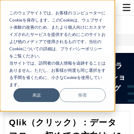
...
Yes
...
このウェブサイトでは、お客様のコンピューターに
Cookieを保存します。このCookieは、ウェブサイ
ト体験の改善のため、またより個人向けにカスタマ
イズされたサービスを提供するためにこのサイトお
TOP
>
Qlik
> Qlik（クリック）：データフロー 初めての方向け（6分動画）
よび他のメディアで使用されるものです。当社の
Cookieについての詳細は、プライバシーポリシー
をご覧ください。
当サイトでは、訪問者の個人情報を追跡することは
データフロー｜Qlik Sense|Qlikクラ
ありません。ただし、お客様が何度も同じ選択をす
ウドデータ統合|DX|モダナイゼーショ
る手間を省くために、小さなCookieを使用してい
ます。
ン|生成AI|アグニコンサルティング
承認
拒否
Qlik（クリック）：データ