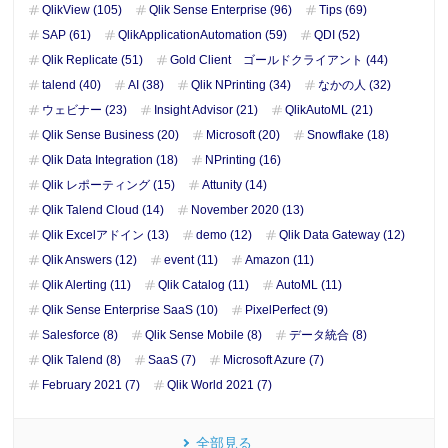
QlikView (105)
Qlik Sense Enterprise (96)
Tips (69)
SAP (61)
QlikApplicationAutomation (59)
QDI (52)
Qlik Replicate (51)
Gold Client ゴールドクライアント (44)
talend (40)
AI (38)
Qlik NPrinting (34)
なかの人 (32)
ウェビナー (23)
Insight Advisor (21)
QlikAutoML (21)
Qlik Sense Business (20)
Microsoft (20)
Snowflake (18)
Qlik Data Integration (18)
NPrinting (16)
Qlik レポーティング (15)
Attunity (14)
Qlik Talend Cloud (14)
November 2020 (13)
Qlik Excelアドイン (13)
demo (12)
Qlik Data Gateway (12)
Qlik Answers (12)
event (11)
Amazon (11)
Qlik Alerting (11)
Qlik Catalog (11)
AutoML (11)
Qlik Sense Enterprise SaaS (10)
PixelPerfect (9)
Salesforce (8)
Qlik Sense Mobile (8)
データ統合 (8)
Qlik Talend (8)
SaaS (7)
Microsoft Azure (7)
February 2021 (7)
Qlik World 2021 (7)
全部見る