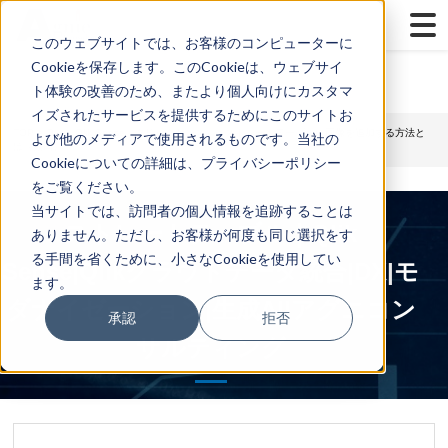
...
Yes
...
このウェブサイトでは、お客様のコンピューターに
Cookieを保存します。このCookieは、ウェブサイ
ト体験の改善のため、またより個人向けにカスタマ
イズされたサービスを提供するためにこのサイトお
TOP
>
Qlik
> Qlik Sense（クリックセンス）：ストレートテーブルに画像を追加する方法と
よび他のメディアで使用されるものです。当社の
は（動画）
Cookieについての詳細は、プライバシーポリシー
をご覧ください。
当サイトでは、訪問者の個人情報を追跡することは
ストレートテーブル｜Qlik
ありません。ただし、お客様が何度も同じ選択をす
る手間を省くために、小さなCookieを使用してい
Sense|Qlikクラウドデータ統合|DX|モ
ます。
ダナイゼーション|生成AI|アグニコン
承認
拒否
サルティング