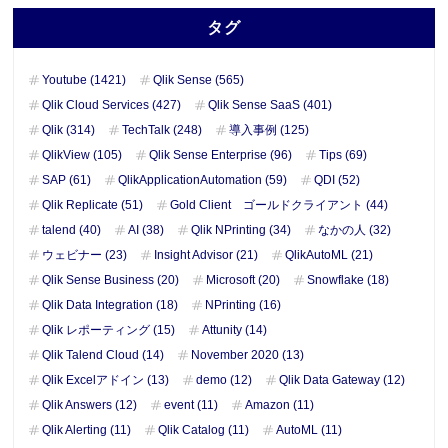
タグ
Youtube (1421)
Qlik Sense (565)
Qlik Cloud Services (427)
Qlik Sense SaaS (401)
Qlik (314)
TechTalk (248)
導入事例 (125)
QlikView (105)
Qlik Sense Enterprise (96)
Tips (69)
SAP (61)
QlikApplicationAutomation (59)
QDI (52)
Qlik Replicate (51)
Gold Client ゴールドクライアント (44)
talend (40)
AI (38)
Qlik NPrinting (34)
なかの人 (32)
ウェビナー (23)
Insight Advisor (21)
QlikAutoML (21)
Qlik Sense Business (20)
Microsoft (20)
Snowflake (18)
Qlik Data Integration (18)
NPrinting (16)
Qlik レポーティング (15)
Attunity (14)
Qlik Talend Cloud (14)
November 2020 (13)
Qlik Excelアドイン (13)
demo (12)
Qlik Data Gateway (12)
Qlik Answers (12)
event (11)
Amazon (11)
Qlik Alerting (11)
Qlik Catalog (11)
AutoML (11)