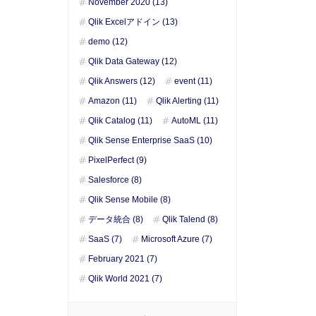
November 2020 (13)
Qlik Excelアドイン (13)
demo (12)
Qlik Data Gateway (12)
Qlik Answers (12)
event (11)
Amazon (11)
Qlik Alerting (11)
Qlik Catalog (11)
AutoML (11)
Qlik Sense Enterprise SaaS (10)
PixelPerfect (9)
Salesforce (8)
Qlik Sense Mobile (8)
データ統合 (8)
Qlik Talend (8)
SaaS (7)
Microsoft Azure (7)
February 2021 (7)
Qlik World 2021 (7)