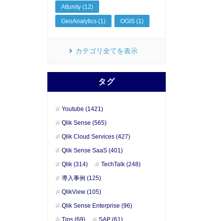
Attunity (12)
GeoAnalytics (1)
OGIS (1)
カテゴリ全てを表示
タグ
Youtube (1421)
Qlik Sense (565)
Qlik Cloud Services (427)
Qlik Sense SaaS (401)
Qlik (314)
TechTalk (248)
導入事例 (125)
QlikView (105)
Qlik Sense Enterprise (96)
Tips (69)
SAP (61)