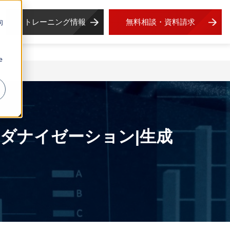
トレーニング情報
無料相談・資料請求
向
e
X|モダナイゼーション|生成