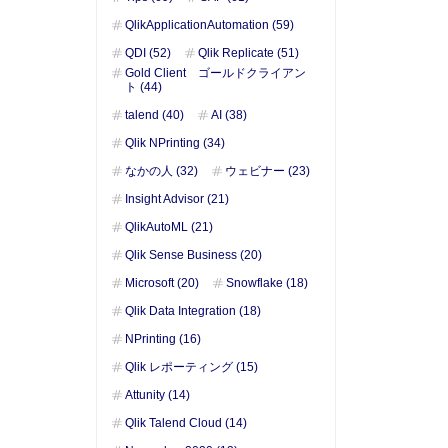
QlikApplicationAutomation (59)
QDI (52)
Qlik Replicate (51)
Gold Client ゴールドクライアン
ト (44)
talend (40)
AI (38)
Qlik NPrinting (34)
なかの人 (32)
ウェビナー (23)
Insight Advisor (21)
QlikAutoML (21)
Qlik Sense Business (20)
Microsoft (20)
Snowflake (18)
Qlik Data Integration (18)
NPrinting (16)
Qlik レポーティング (15)
Attunity (14)
Qlik Talend Cloud (14)