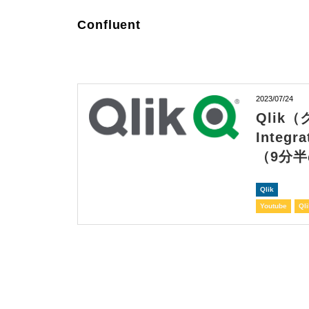
Confluent
2023/07/24
Qlik（
Integ
（9分
Qlik
Youtube
Qli