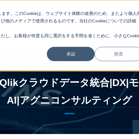
します。このCookieは、ウェブサイト体験の改善のため、またより個人
トレーニング情報
最新情報
選ばれる理由
企業情報
他のメディアで使用されるものです。当社のCookieについての詳細
し、お客様が何度も同じ選択をする手間を省くために、小さなCooki
承認
拒否
se|Qlikクラウドデータ統合|D
AI|アグニコンサルティング